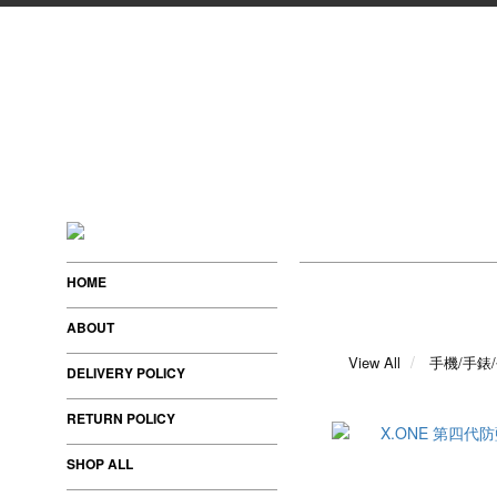
HOME
ABOUT
View All
手機/手錶
DELIVERY POLICY
RETURN POLICY
SHOP ALL