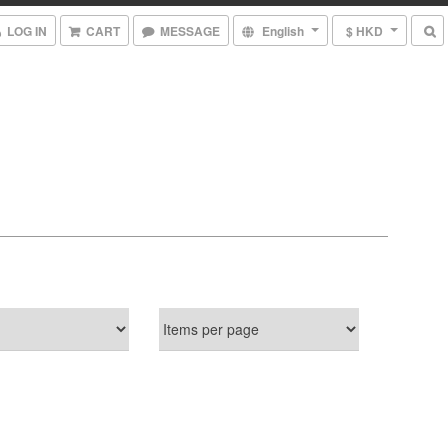
LOG IN
CART
MESSAGE
English
$ HKD