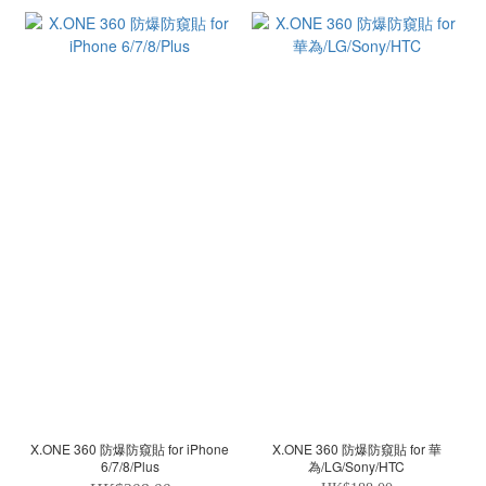
X.ONE 360 防爆防窺貼 for iPhone
X.ONE 360 防爆防窺貼 for 華
6/7/8/Plus
為/LG/Sony/HTC