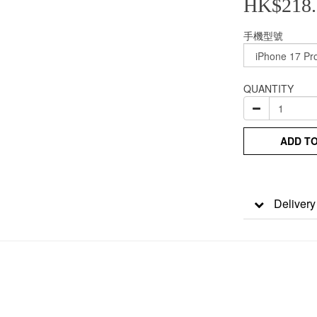
HK$218.
手機型號
QUANTITY
ADD T
Delivery