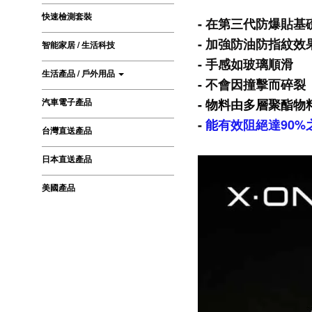
快速檢測套裝
- 在第三代防爆貼基
- 加強防油防指紋效
智能家居 / 生活科技
- 手感如玻璃順滑
生活產品 / 戶外用品
- 不會因撞擊而碎裂
汽車電子產品
- 物料由多層
聚酯物料
-
能
有效阻絕達90%
台灣直送產品
日本直送產品
美國產品