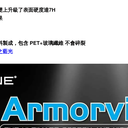
礎上升級了表面硬度達7H
果
製成，包含 PET+玻璃纖維 不會碎裂
之藍光