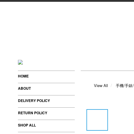
HOME
View All
手機/手錶
ABOUT
DELIVERY POLICY
RETURN POLICY
SHOP ALL