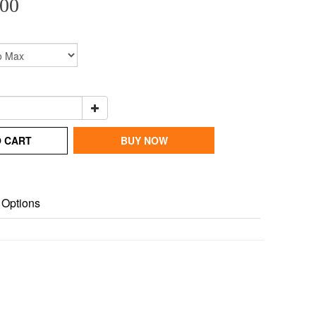
00
O CART
BUY NOW
 Options