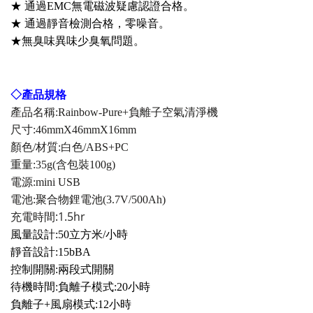
★
通過EMC無電磁波疑慮認證合格。
通過靜音檢測合格，零噪音。
★
★無臭味異味少臭氧問題。
◇
產品規格
產品名稱:Rainbow-Pure+負離子空氣清淨機
尺寸:46mmX46mmX16mm
顏色/材質:白色/ABS+PC
重量:35g(含包裝100g)
電源:mini USB
電池:聚合物鋰電池(3.7V/500Ah)
充電時間:1.5hr
風量設計:50立方米/小時
靜音設計:15bBA
控制開關:兩段式開關
待機時間:負離子模式:
20小時
負離子+風扇模式:12小時