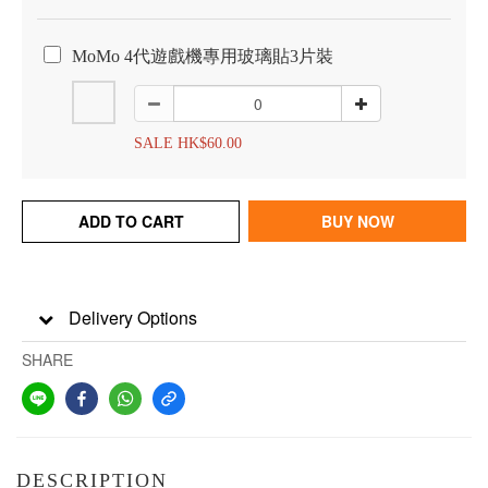
MoMo 4代遊戲機專用玻璃貼3片裝
SALE HK$60.00
ADD TO CART
BUY NOW
Delivery Options
SHARE
DESCRIPTION