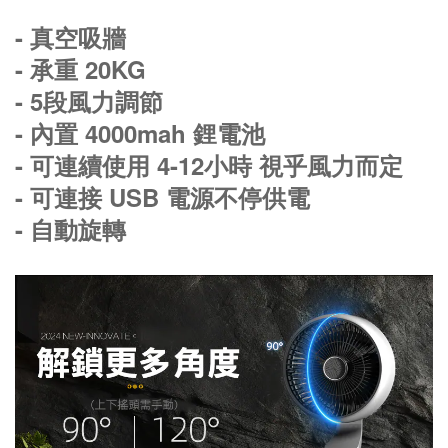
- 真空吸牆
- 承重 20KG
- 5段風力調節
- 內置 4000mah 鋰電池
- 可連續使用 4-12小時 視乎風力而定
- 可連接 USB 電源不停供電
- 自動旋轉